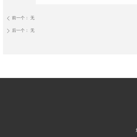
前一个：
无
ꄴ
后一个：
无
ꄲ